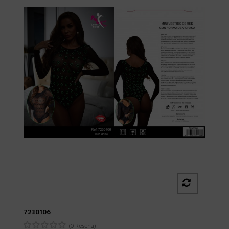
7230106
(0 Reseña)