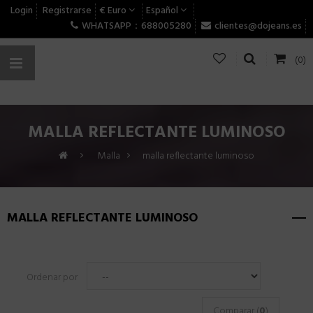
Login
Registrarse
€ Euro
Español
WHATSAPP：688005280
clientes@dojeans.es
(0)
MALLA REFLECTANTE LUMINOSO
>
Malla
>
malla reflectante luminoso
MALLA REFLECTANTE LUMINOSO
Ordenar por
Comparar (
0
)