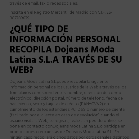
trav
é
s de email, fax o redes sociales.
Inscrita en el Registro Mercantil de
Madrid
con C.I.F. ES-
B87789079.
¿
QUÉ TIPO DE
INFORMACIÓN PERSONAL
RECOPILA
Dojeans Moda
Latina S.L.
A TRAVÉS DE SU
WEB?
Dojeans Moda Latina S.L.
puede recopilar la siguiente
informaci
ó
n personal de los usuarios de la Web a trav
é
s de los
formularios correspondientes: nombre, direcci
ó
n de correo
electr
ó
nico, direcci
ó
n postal, n
ú
mero de tel
é
fono, fecha de
nacimiento, sexo y tarjeta de cr
é
dito (PAN+CVV2) en
cumplimiento de los est
á
ndares PCI DSS o n
ú
mero de cuenta
(facilitado por el cliente en caso de devoluci
ó
n) cuando el
usuario visita la Web, se registra, realiza un pedido online, se
pone en contacto con
Dojeans Moda Latina S.L.
o participa en
promociones o encuestas de
Dojeans Moda Latina S.L.
. En
ning
ú
n caso recopilar
á
dichos datos por otros canales distintos