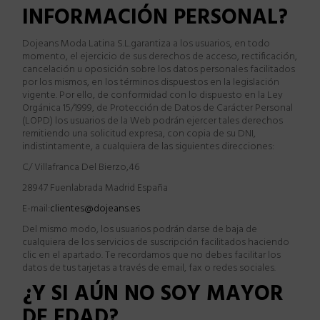
INFORMACIÓN PERSONAL?
Dojeans Moda Latina S.L.
garantiza a los usuarios, en todo
momento, el ejercicio de sus derechos de acceso, rectificaci
ó
n,
cancelaci
ó
n u oposici
ó
n sobre los datos personales facilitados
por los mismos, en los t
é
rminos dispuestos en la legislaci
ó
n
vigente. Por ello, de conformidad con lo dispuesto en la Ley
Org
á
nica 15/1999, de Protecci
ó
n de Datos de Car
á
cter Personal
(LOPD) los usuarios de la Web podr
á
n ejercer tales derechos
remitiendo una solicitud expresa, con copia de su DNI,
indistintamente, a cualquiera de las siguientes direcciones:
C/ Villafranca Del Bierzo,46
28947 Fuenlabrada Madrid Espa
ña
E-mail:
clientes@dojeans.es
Del mismo modo, los usuarios podr
á
n darse de baja de
cualquiera de los servicios de suscripci
ó
n facilitados haciendo
clic en el apartado
.
Te recordamos que no debes facilitar los
datos de tus tarjetas a trav
é
s de email, fax o redes sociales.
¿
Y SI AÚN NO SOY MAYOR
DE EDAD?