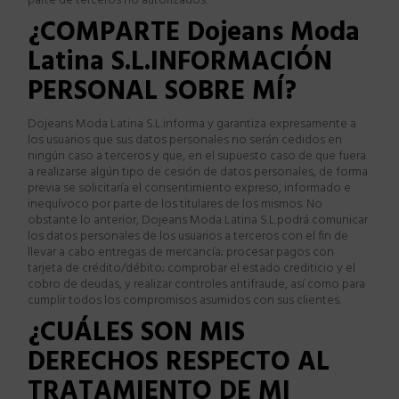
parte de terceros no autorizados.
¿
COMPARTE
Dojeans Moda
Latina S.L.
INFORMACIÓN
PERSONAL SOBRE MÍ?
Dojeans Moda Latina S.L.
informa y garantiza expresamente a
los usuarios que sus datos personales no ser
á
n cedidos en
ning
ú
n caso a terceros y que, en el supuesto caso de que fuera
a realizarse alg
ú
n tipo de cesi
ó
n de datos personales, de forma
previa se solicitar
í
a el consentimiento expreso, informado e
inequ
í
voco por parte de los titulares de los mismos. No
obstante lo anterior,
Dojeans Moda Latina S.L.
podr
á
comunicar
los datos personales de los usuarios a terceros con el fin de
llevar a cabo entregas de mercanc
í
a; procesar pagos con
tarjeta de cr
é
dito/d
é
bito; comprobar el estado crediticio y el
cobro de deudas, y realizar controles antifraude, as
í
como para
cumplir todos los compromisos asumidos con sus clientes.
¿
CUÁLES SON MIS
DERECHOS RESPECTO AL
TRATAMIENTO DE MI