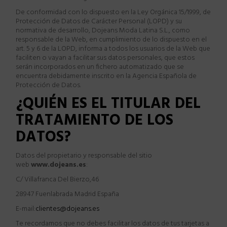
De conformidad con lo dispuesto en la Ley Org
á
nica 15/1999, de
Protecci
ó
n de Datos de Car
á
cter Personal (LOPD) y su
normativa de desarrollo, Dojeans Moda Latina S.L., como
responsable de la Web, en cumplimiento de lo dispuesto en el
art. 5 y 6 de la LOPD, informa a todos los usuarios de la Web que
faciliten o vayan a facilitar sus datos personales, que estos
ser
á
n incorporados en un fichero automatizado que se
encuentra debidamente inscrito en la Agencia Española de
Protecci
ó
n de Datos.
¿
QUIÉN ES EL TITULAR DEL
TRATAMIENTO DE LOS
DATOS?
Datos del propietario y responsable del sitio
web
www.dojeans.es
:
C/ Villafranca Del Bierzo,46
28947 Fuenlabrada Madrid Espa
ña
E-mail:
clientes@dojeans.es
Te recordamos que no debes facilitar los datos de tus tarjetas a