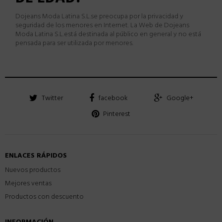
Dojeans Moda Latina S.L.
se preocupa por la privacidad y
seguridad de los menores en Internet. La Web de
Dojeans
Moda Latina S.L.
est
á
destinada al p
ú
blico en general y no est
á
pensada para ser utilizada por menores.
Twitter
facebook
Google+
Pinterest
ENLACES RÁPIDOS
Nuevos productos
Mejores ventas
Productos con descuento