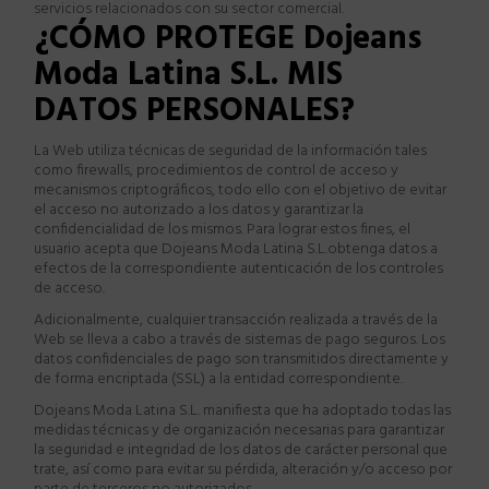
servicios relacionados con su sector comercial.
¿
CÓMO PROTEGE
Dojeans
Moda Latina S.L.
MIS
DATOS PERSONALES?
La Web utiliza t
é
cnicas de seguridad de la informaci
ó
n tales
como firewalls, procedimientos de control de acceso y
mecanismos criptogr
á
ficos, todo ello con el objetivo de evitar
el acceso no autorizado a los datos y garantizar la
confidencialidad de los mismos. Para lograr estos fines, el
usuario acepta que
Dojeans Moda Latina S.L.
obtenga datos a
efectos de la correspondiente autenticaci
ó
n de los controles
de acceso.
Adicionalmente, cualquier transacci
ó
n realizada a trav
é
s de la
Web se lleva a cabo a trav
é
s de sistemas de pago seguros. Los
datos confidenciales de pago son transmitidos directamente y
de forma encriptada (SSL) a la entidad correspondiente.
Dojeans Moda Latina S.L.
manifiesta que ha adoptado todas las
medidas t
é
cnicas y de organizaci
ó
n necesarias para garantizar
la seguridad e integridad de los datos de car
á
cter personal que
trate, as
í
como para evitar su p
é
rdida, alteraci
ó
n y/o acceso por