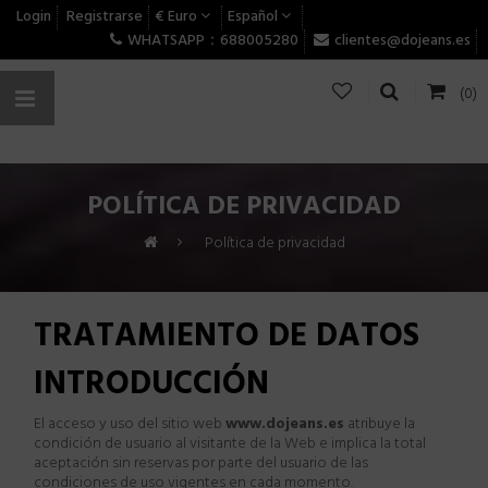
Login
Registrarse
€ Euro
Español
WHATSAPP：688005280
clientes@dojeans.es
(0)
POLÍTICA DE PRIVACIDAD
>
Política de privacidad
TRATAMIENTO DE DATOS
INTRODUCCIÓN
El acceso y uso del sitio web
www.
dojeans
.
es
atribuye la
condici
ó
n de usuario al visitante de la Web e implica la total
aceptaci
ó
n sin reservas por parte del usuario de las
condiciones de uso vigentes en cada momento.