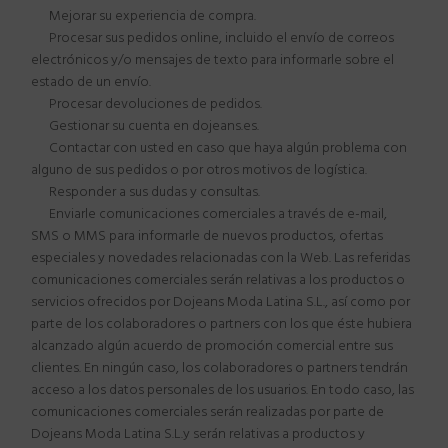
Mejorar su experiencia de compra.
Procesar sus pedidos online, incluido el env
í
o de correos
electr
ó
nicos y/o mensajes de texto para informarle sobre el
estado de un env
í
o.
Procesar devoluciones de pedidos.
Gestionar su cuenta en
dojeans.es
.
Contactar con usted en caso que haya alg
ú
n problema con
alguno de sus pedidos o por otros motivos de log
í
stica.
Responder a sus dudas y consultas.
Enviarle comunicaciones comerciales a trav
é
s de e-mail,
SMS o MMS para informarle de nuevos productos, ofertas
especiales y novedades relacionadas con la Web. Las referidas
comunicaciones comerciales ser
á
n relativas a los productos o
servicios ofrecidos por
Dojeans Moda Latina S.L.
, as
í
como por
parte de los colaboradores o
partners
con los que
é
ste hubiera
alcanzado alg
ú
n acuerdo de promoci
ó
n comercial entre sus
clientes. En ning
ú
n caso, los colaboradores o
partners
tendr
á
n
acceso a los datos personales de los usuarios. En todo caso, las
comunicaciones comerciales ser
á
n realizadas por parte de
Dojeans Moda Latina S.L.
y ser
á
n relativas a productos y