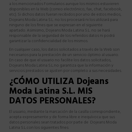
a los mencionados Formularios aunque los mismos estuvieren
disponibles en la Web (correo electr
ó
nico, fax, chat, facebook,
etc). Si dichos datos fueran recibidos por uno de estos medios,
Dojeans Moda Latina S.L.
no los procesar
á
ni los utilizar
á
para
ninguno de los fines que se expresan en el siguiente
apartado. Asimismo,
Dojeans Moda Latina S.L.
no se har
á
responsable de la seguridad de los referidos datos ni podr
á
garantizar la confidencialidad de los mismos.
En cualquier caso, los datos solicitados a trav
é
s de la Web son
necesarios para la prestaci
ó
n de un servicio
ó
ptimo al usuario.
En caso de que el usuario no facilite los datos solicitados,
Dojeans Moda Latina S.L.
no garantiza que la informaci
ó
n y
servicios prestados se ajusten por completo a sus necesidades.
¿
CÓMO UTILIZA
Dojeans
Moda Latina S.L.
MIS
DATOS PERSONALES?
El usuario, mediante la marcaci
ó
n de la casilla correspondiente,
acepta expresamente y de forma libre e inequ
í
voca que sus
datos personales sean tratados por parte de
Dojeans Moda
Latina S.L.
con los siguientes fines: