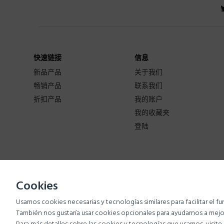
快速链接
信息
新品产品
关于我们
畅销产品
联系我们
折扣产品
我的账户
我的收藏夹
登陆
Cookies
Usamos cookies necesarias y tecnologías similares para facilitar el 
Copyright © 2017-
Farinalatina
- All right reserved.
También nos gustaría usar cookies opcionales para ayudarnos a mejor
Developed by
Grupoa1