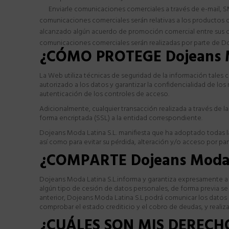
Enviarle comunicaciones comerciales a través de e-mail, SM
comunicaciones comerciales serán relativas a los productos o
alcanzado algún acuerdo de promoción comercial entre sus cl
comunicaciones comerciales serán realizadas por parte de Doj
¿CÓMO PROTEGE Dojeans M
La Web utiliza técnicas de seguridad de la información tales
autorizado a los datos y garantizar la confidencialidad de lo
autenticación de los controles de acceso.
Adicionalmente, cualquier transacción realizada a través de 
forma encriptada (SSL) a la entidad correspondiente.
Dojeans Moda Latina S.L. manifiesta que ha adoptado todas las
así como para evitar su pérdida, alteración y/o acceso por pa
¿COMPARTE Dojeans Moda
Dojeans Moda Latina S.L.informa y garantiza expresamente a l
algún tipo de cesión de datos personales, de forma previa se 
anterior, Dojeans Moda Latina S.L.podrá comunicar los datos p
comprobar el estado crediticio y el cobro de deudas, y realiz
¿CUÁLES SON MIS DERECH