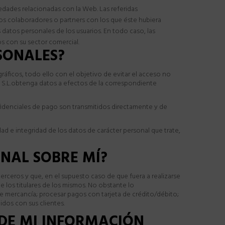
dades relacionadas con la Web. Las referidas
 los colaboradores o
partners
con los que éste hubiera
datos personales de los usuarios. En todo caso, las
s con su sector comercial.
RSONALES?
áficos, todo ello con el objetivo de evitar el acceso no
na S.L.obtenga datos a efectos de la correspondiente
nfidenciales de pago son transmitidos directamente y de
ad e integridad de los datos de carácter personal que trate,
ONAL SOBRE MÍ?
rceros y que, en el supuesto caso de que fuera a realizarse
e los titulares de los mismos. No obstante lo
de mercancía; procesar pagos con tarjeta de crédito/débito;
idos con sus clientes.
 DE MI INFORMACIÓN