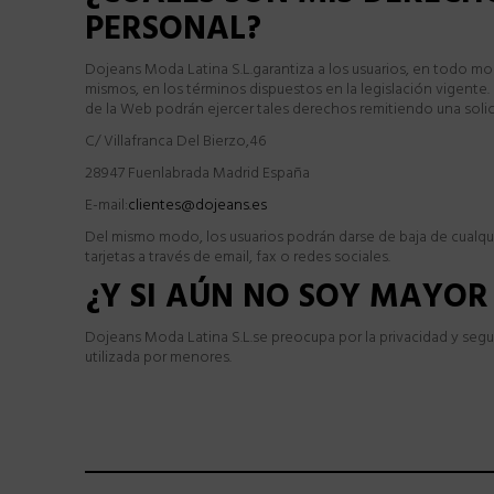
PERSONAL?
Dojeans Moda Latina S.L.garantiza a los usuarios, en todo mom
mismos, en los términos dispuestos en la legislación vigente.
de la Web podrán ejercer tales derechos remitiendo una solici
C/ Villafranca Del Bierzo,46
28947 Fuenlabrada Madrid España
E-mail:
clientes@dojeans.es
Del mismo modo, los usuarios podrán darse de baja de cualquie
tarjetas a través de email, fax o redes sociales.
¿Y SI AÚN NO SOY MAYOR
Dojeans Moda Latina S.L.se preocupa por la privacidad y segu
utilizada por menores.