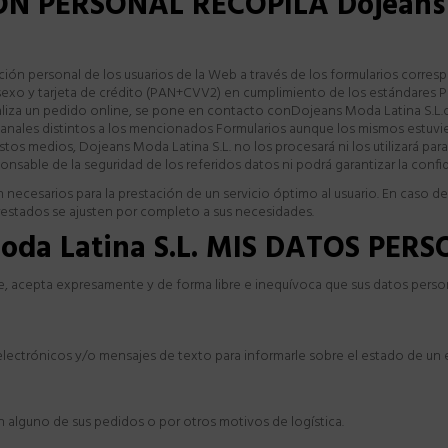
N PERSONAL RECOPILA Dojeans 
ción personal de los usuarios de la Web a través de los formularios corre
sexo y tarjeta de crédito (PAN+CVV2) en cumplimiento de los estándares PC
, realiza un pedido online, se pone en contacto conDojeans Moda Latina S
 canales distintos a los mencionados Formularios aunque los mismos estuvie
stos medios, Dojeans Moda Latina S.L. no los procesará ni los utilizará par
nsable de la seguridad de los referidos datos ni podrá garantizar la confi
n necesarios para la prestación de un servicio óptimo al usuario. En caso de 
prestados se ajusten por completo a sus necesidades.
oda Latina S.L. MIS DATOS PER
nte, acepta expresamente y de forma libre e inequívoca que sus datos per
lectrónicos y/o mensajes de texto para informarle sobre el estado de un 
lguno de sus pedidos o por otros motivos de logística.