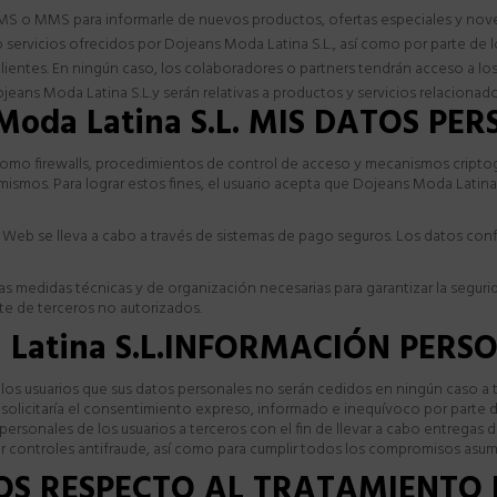
S o MMS para informarle de nuevos productos, ofertas especiales y nove
 servicios ofrecidos por Dojeans Moda Latina S.L., así como por parte de
ientes. En ningún caso, los colaboradores o
partners
tendrán acceso a los 
eans Moda Latina S.L.y serán relativas a productos y servicios relacionado
oda Latina S.L. MIS DATOS PE
 como firewalls, procedimientos de control de acceso y mecanismos criptogr
s mismos. Para lograr estos fines, el usuario acepta que Dojeans Moda Lati
la Web se lleva a cabo a través de sistemas de pago seguros. Los datos co
 medidas técnicas y de organización necesarias para garantizar la segurid
rte de terceros no autorizados.
 Latina S.L.INFORMACIÓN PERS
os usuarios que sus datos personales no serán cedidos en ningún caso a te
solicitaría el consentimiento expreso, informado e inequívoco por parte d
ersonales de los usuarios a terceros con el fin de llevar a cabo entregas 
ar controles antifraude, así como para cumplir todos los compromisos asum
OS RESPECTO AL TRATAMIENTO