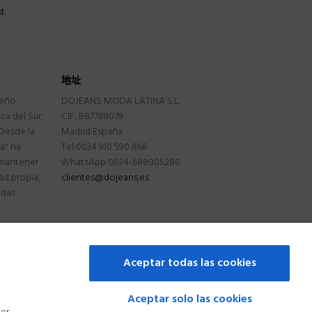
st
地址
seño,
DOJEANS MODA LATINA S.L.
a del Sur,
CIF: B87789079
Desde la
Madrid España
na" ha
Tel:0034 910 590 866
 mantener
WhatsApp:0034-688005280
ad propia,
clientes@dojeans.es
ndas
Aceptar todas las cookies
Aceptar solo las cookies