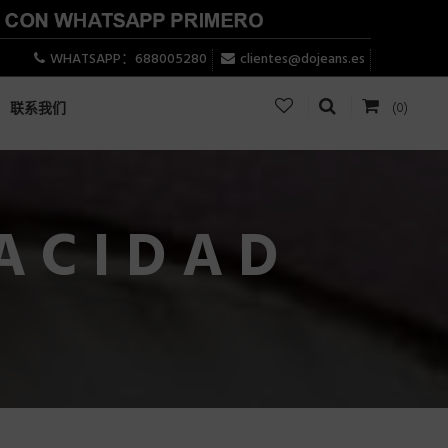
WHATSAPP：688005280
clientes@dojeans.es
(0)
联系我们
VACIDAD