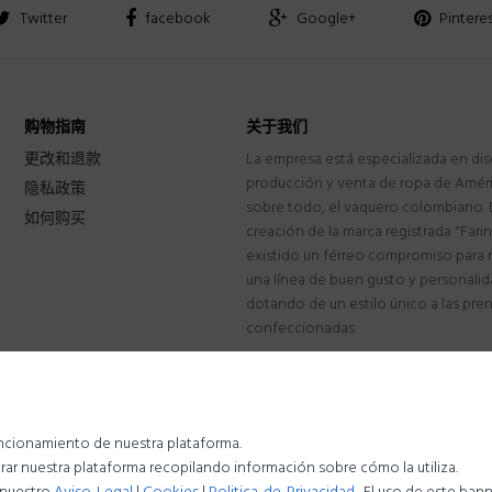
Twitter
facebook
Google+
Pintere
购物指南
关于我们
更改和退款
La empresa está especializada en di
producción y venta de ropa de Améric
隐私政策
sobre todo, el vaquero colombiano. 
如何购买
creación de la marca registrada "Fari
existido un férreo compromiso para
una línea de buen gusto y personalid
dotando de un estilo único a las pre
confeccionadas.
funcionamiento de nuestra plataforma.
ar nuestra plataforma recopilando información sobre cómo la utiliza.