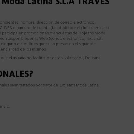
Moda Latina S.L.A TRAVÉS
spondientes: nombre, dirección de correo electrónico,
I DSS o número de cuenta (facilitado por el cliente en caso
.L.o participa en promociones o encuestas de Dojeans Moda
ren disponibles en la Web (correo electrónico, fax, chat,
a ninguno de los fines que se expresan en el siguiente
dencialidad de los mismos.
que el usuario no facilite los datos solicitados, Dojeans
SONALES?
sonales sean tratados por parte de Dojeans Moda Latina
envío.