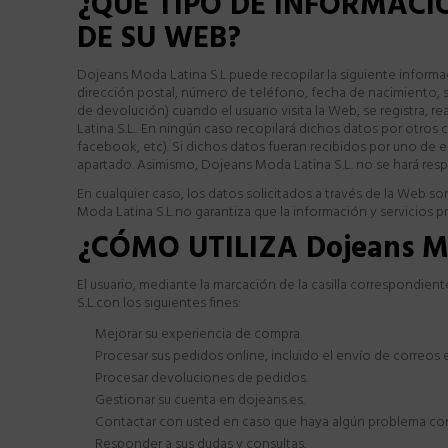
¿QUÉ TIPO DE INFORMACIÓ
DE SU WEB?
Dojeans Moda Latina S.L.puede recopilar la siguiente informa
dirección postal, número de teléfono, fecha de nacimiento, 
de devolución) cuando el usuario visita la Web, se registra
Latina S.L.. En ningún caso recopilará dichos datos por otros
facebook, etc). Si dichos datos fueran recibidos por uno de e
apartado. Asimismo, Dojeans Moda Latina S.L. no se hará respo
En cualquier caso, los datos solicitados a través de la Web so
Moda Latina S.L.no garantiza que la información y servicios 
¿CÓMO UTILIZA Dojeans M
El usuario, mediante la marcación de la casilla correspondie
S.L.con los siguientes fines:
Mejorar su experiencia de compra.
Procesar sus pedidos online, incluido el envío de correos e
Procesar devoluciones de pedidos.
Gestionar su cuenta en dojeans.es.
Contactar con usted en caso que haya algún problema con a
Responder a sus dudas y consultas.