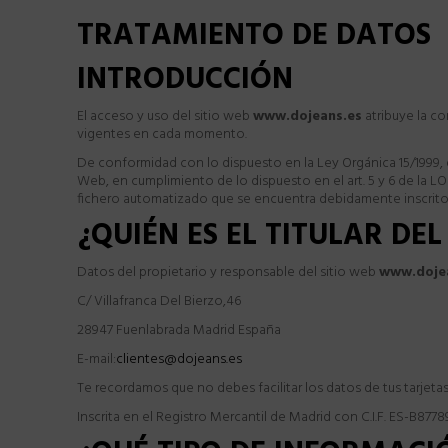
TRATAMIENTO DE DATOS
INTRODUCCIÓN
El acceso y uso del sitio web
www.
dojeans
.
es
atribuye la co
vigentes en cada momento.
De conformidad con lo dispuesto en la Ley Orgánica 15/1999,
Web, en cumplimiento de lo dispuesto en el art. 5 y 6 de la L
fichero automatizado que se encuentra debidamente inscrito
¿QUIÉN ES EL TITULAR DE
Datos del propietario y responsable del sitio web
www.doje
C/ Villafranca Del Bierzo,46
28947 Fuenlabrada Madrid España
E-mail:
clientes@dojeans.es
Te recordamos que no debes facilitar los datos de tus tarjetas 
Inscrita en el Registro Mercantil de Madrid con C.I.F. ES-B8778