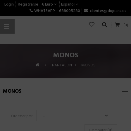
Login
Registrarse
€ Euro
Español
WHATSAPP：688005280
clientes@dojeans.es
(0)
MONOS
>
PANTALÓN
>
MONOS
MONOS
Ordenar por
Comparar (
0
)