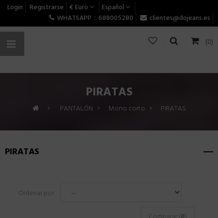
Login
Registrarse
€ Euro
Español
WHATSAPP：688005280
clientes@dojeans.es
(0)
PIRATAS
>
PANTALÓN
>
Mono corto
>
PIRATAS
PIRATAS
Ordenar por
Comparar (
0
)