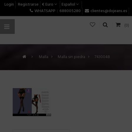
Login
Registrarse
€ Euro
Español
WHATSAPP：688005280
clientes@dojeans.es
(0)
>
Malla
>
Malla sin piedra
>
7430048