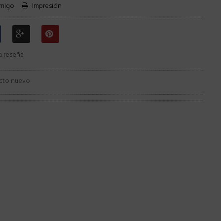
amigo
Impresión
a reseña
cto nuevo