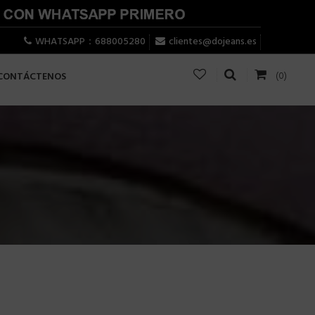
WHATSAPP：688005280
clientes@dojeans.es
(0)
CONTÁCTENOS