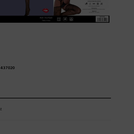
7437020
st