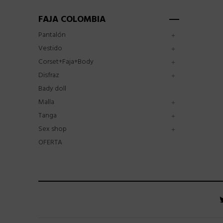
FAJA COLOMBIA
Pantalón
Vestido
Corset+Faja+Body
Disfraz
Bady doll
Malla
Tanga
Sex shop
OFERTA