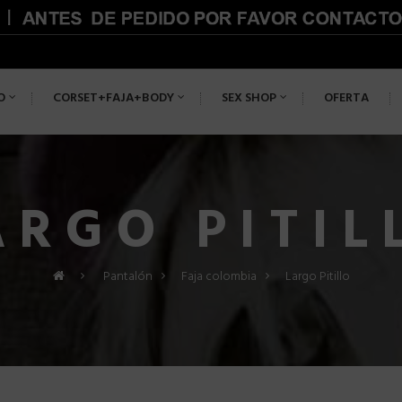
O
CORSET+FAJA+BODY
SEX SHOP
OFERTA
ARGO PITIL
>
Pantalón
>
Faja colombia
>
Largo Pitillo