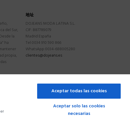
地址
seño,
DOJEANS MODA LATINA S.L.
a del Sur,
CIF: B87789079
Desde la
Madrid España
na" ha
Tel:0034 910 590 866
 mantener
WhatsApp:0034-688005280
ad propia,
clientes@dojeans.es
ndas
Aceptar todas las cookies
Aceptar solo las cookies
ner
necesarias