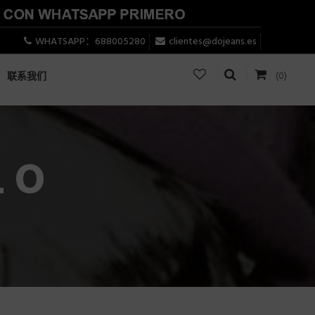
WHATSAPP：688005280
clientes@dojeans.es
(0)
联系我们
LO