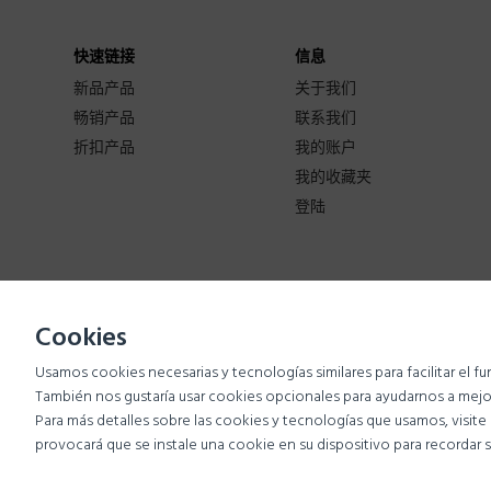
快速链接
信息
新品产品
关于我们
畅销产品
联系我们
折扣产品
我的账户
我的收藏夹
登陆
Cookies
Usamos cookies necesarias y tecnologías similares para facilitar el 
Copyright © 2017-
Farinalatina
- All right reserved.
También nos gustaría usar cookies opcionales para ayudarnos a mejor
Developed by
Grupoa1
Para más detalles sobre las cookies y tecnologías que usamos, visit
provocará que se instale una cookie en su dispositivo para recordar s