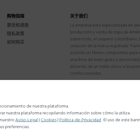
购物指南
关于我们
更改和退款
La empresa está especializada en di
producción y venta de ropa de Améric
隐私政策
sobre todo, el vaquero colombiano. 
如何购买
creación de la marca registrada "Fari
existido un férreo compromiso para
una línea de buen gusto y personalid
dotando de un estilo único a las pre
confeccionadas.
funcionamiento de nuestra plataforma.
ar nuestra plataforma recopilando información sobre cómo la utiliza.
e nuestro
Aviso-Legal
|
Cookies
|
Politica-de-Privacidad
. El uso de este ban
us preferencias.