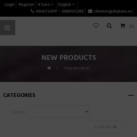
Login
Register
€ Euro
English
WHATSAPP：688005280
clientes@dojeans.es
(0)
NEW PRODUCTS
>
New products
CATEGORIES
Sort by
Compare (
0
)