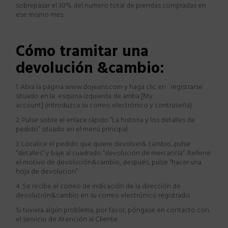
sobrepasar el 30% del numero total de prendas compradas en
ese mismo mes.
Cómo tramitar una
devolución
&cambio
:
1. Abra la página www.dojeans.com y haga clic en ¨registrarse¨
situado en la esquina izquierda de arriba [My
account] (introduzca su correo electrónico y contraseña).
2. Pulse sobre el enlace rápido “La historia y los detalles de
pedido” situado en el menú principal
3. Localice el pedido que quiere devolver& cambio, pulse
“detalles” y baje al cuadrado “devolución de mercancía”. Rellene
el motivo de devolución&cambio, después, pulse “hacer una
hoja de devolucion”
4. Se recibe el correo de indicación de la dirección de
devolución&cambio en su correo electrónico registrado.
Si tuviera algún problema, por favor, póngase en contacto con
el
servicio de Atención al Cliente
.