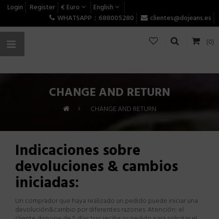
Login
Register
€ Euro
English
WHATSAPP：688005280
clientes@dojeans.es
(0)
CHANGE AND RETURN
>
CHANGE AND RETURN
Indicaciones sobre
devoluciones
& cambios
iniciadas
:
Un comprador que haya realizado un pedido puede iniciar una
devolución
&cambio
por diferentes razones
.
Atención: el
cliente dispone de 5 días tras recibir su pedido para solicitar el