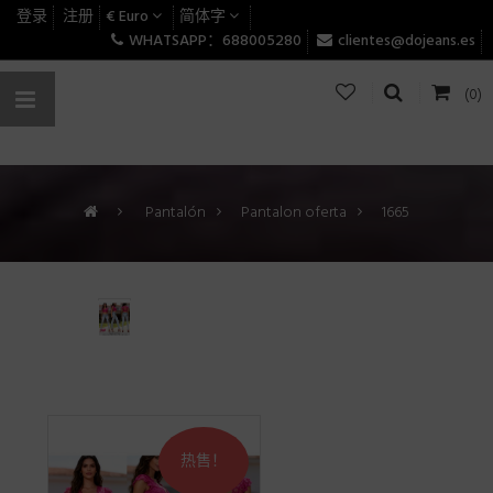
登录
注册
€ Euro
简体字
WHATSAPP：688005280
clientes@dojeans.es
(0)
>
Pantalón
>
Pantalon oferta
>
1665
热售！