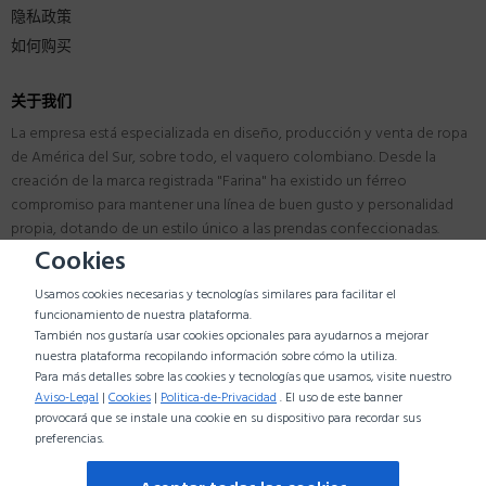
隐私政策
如何购买
关于我们
La empresa está especializada en diseño, producción y venta de ropa
de América del Sur, sobre todo, el vaquero colombiano. Desde la
creación de la marca registrada "Farina" ha existido un férreo
compromiso para mantener una línea de buen gusto y personalidad
propia, dotando de un estilo único a las prendas confeccionadas.
Cookies
地址
Usamos cookies necesarias y tecnologías similares para facilitar el
DOJEANS MODA LATINA S.L.
funcionamiento de nuestra plataforma.
CIF: B87789079
También nos gustaría usar cookies opcionales para ayudarnos a mejorar
Madrid España
nuestra plataforma recopilando información sobre cómo la utiliza.
Tel:0034 910 590 866
Para más detalles sobre las cookies y tecnologías que usamos, visite nuestro
WhatsApp:0034-688005280
Aviso-Legal
|
Cookies
|
Politica-de-Privacidad
. El uso de este banner
provocará que se instale una cookie en su dispositivo para recordar sus
clientes@dojeans.es
preferencias.