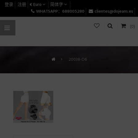
登录
注册
€ Euro
简体字
WHATSAPP：688005280
clientes@dojeans.es
(0)
>
20038-D6