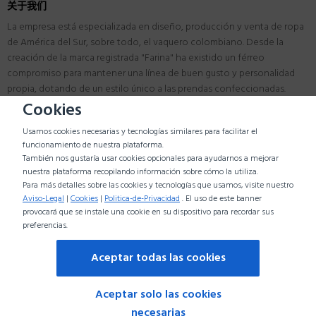
关于我们
La empresa está especializada en diseño, producción y venta de ropa
de América del Sur, sobre todo, el vaquero colombiano. Desde la
creación de la marca registrada "Farina" ha existido un férreo
compromiso para mantener una línea de buen gusto y personalidad
propia, dotando de un estilo único a las prendas confeccionadas.
Cookies
地址
Usamos cookies necesarias y tecnologías similares para facilitar el
DOJEANS MODA LATINA S.L.
funcionamiento de nuestra plataforma.
CIF: B87789079
También nos gustaría usar cookies opcionales para ayudarnos a mejorar
Madrid España
nuestra plataforma recopilando información sobre cómo la utiliza.
Tel:0034 910 590 866
Para más detalles sobre las cookies y tecnologías que usamos, visite nuestro
WhatsApp:0034-688005280
Aviso-Legal
|
Cookies
|
Politica-de-Privacidad
. El uso de este banner
provocará que se instale una cookie en su dispositivo para recordar sus
clientes@dojeans.es
preferencias.
Aceptar todas las cookies
Copyright © 2017-
Farinalatina
- All right reserved.
Developed by
Grupoa1
Aceptar solo las cookies
necesarias